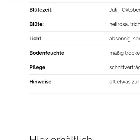
Blütezeit:
Juli - Oktobe
Blüte:
hellrosa, tric
Licht
absonnig, so
Bodenfeuchte
mäßig trocken
Pflege
schnittverträ
Hinweise
oft etwas zur
Hier erhältlich