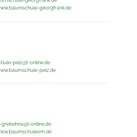
aumschule-georgfrank.de
www.baumschule-georgfrank.de
ule-pelz@t-online.de
www.baumschule-pelz.de
-grebehna@t-online.de
/www.baumschuleom.de