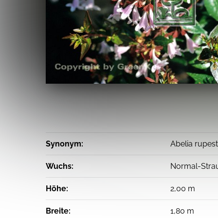
Synonym:
Abelia rupestr
Wuchs:
Normal-Strau
Höhe:
2,00 m
Breite:
1,80 m