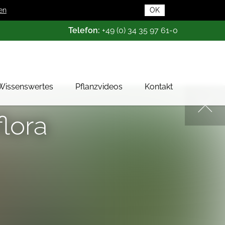
en
OK
Telefon:
+49 (0) 34 35 97 61-0
Wissenswertes
Pflanzvideos
Kontakt
Pflanzendatenbank
flora
Pflanzenwissen
Das Baumschul-ABC
Baumschultypen
Zertifizierung
Gehölzqualitäten