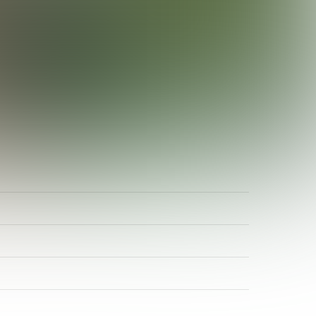
ADR-Rosen
Baum des Jahres
Einrichtungen, Verbände, Links …