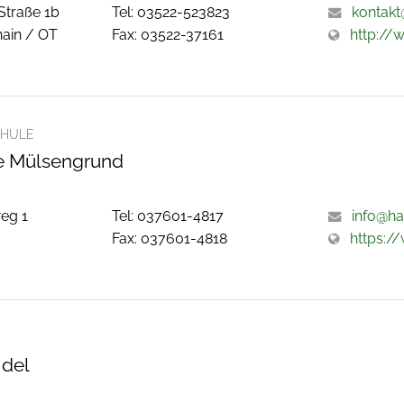
Straße 1b
Tel: 03522-523823
kontakt
ain / OT
Fax: 03522-37161
http://
HULE
 Mülsengrund
eg 1
Tel: 037601-4817
info@ha
/
Fax: 037601-4818
https:/
idel