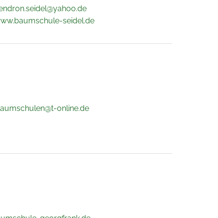
endron.seidel@yahoo.de
www.baumschule-seidel.de
.baumschulen@t-online.de