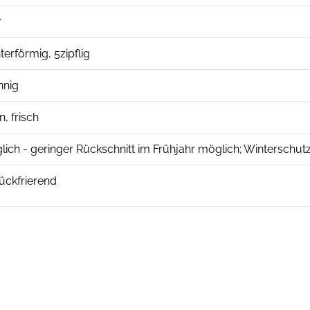
r
hterförmig, 5zipflig
nnig
, frisch
glich - geringer Rückschnitt im Frühjahr möglich; Winterschut
ückfrierend