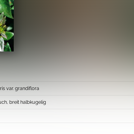
is var. grandiflora
ch, breit halbkugelig