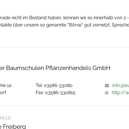
erade nicht im Bestand haben, können wir es innerhalb von 2
akte über unsere so genannte "Börse" gut vernetzt. Spreche
fer Baumschulen Pflanzenhandels GmbH
öhe 1a
Tel: 03586-33080
info@le
orf
Fax: 03586-330815
http://
HULE
 Freiberg