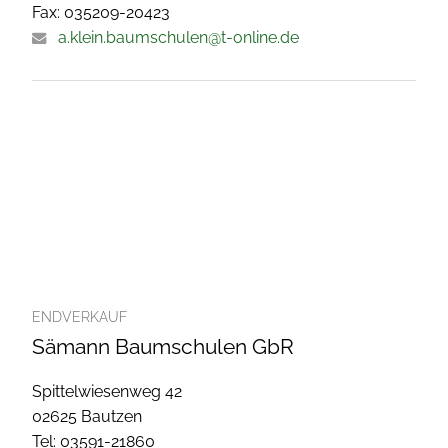
Fax: 035209-20423
a.klein.baumschulen@t-online.de
ENDVERKAUF
Sämann Baumschulen GbR
Spittelwiesenweg 42
02625 Bautzen
Tel: 03591-21860