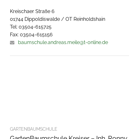
Kreischaer Straße 6
01744 Dippoldiswalde / OT Reinholdshain
Tel: 03504-615725
Fax: 03504-615156
baumschule.andreas.meile@t-online.de
GARTENBAUMSCHULE
GartenBaumschule Kreiser – Inh. Ronny