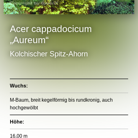
Acer cappadocicum
„Aureum“
Kolchischer Spitz-Ahorn
Wuchs:
M-Baum, breit kegelförmig bis rundkronig, auch
hochgewölbt
Höhe:
16,00 m