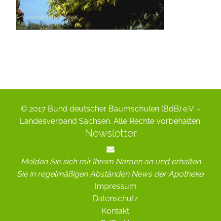
© 2017 Bund deutscher Baumschulen (BdB) e.V. -
Landesverband Sachsen. Alle Rechte vorbehalten.
Newsletter
Melden Sie sich mit Ihrem Namen an und erhalten
Sie in regelmäßigen Abständen News der Apotheke.
Impressum
Datenschutz
Kontakt