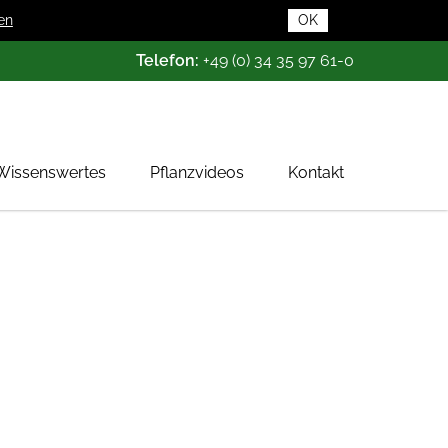
en
OK
Telefon:
+49 (0) 34 35 97 61-0
Wissenswertes
Pflanzvideos
Kontakt
Pflanzendatenbank
Pflanzenwissen
Das Baumschul-ABC
Baumschultypen
Zertifizierung
Gehölzqualitäten