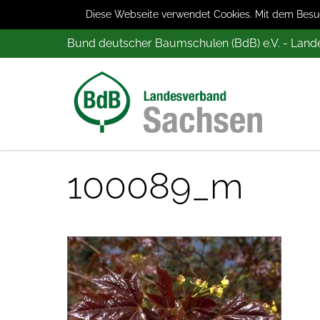
Diese Webseite verwendet Cookies. Mit dem Besuch
Bund deutscher Baumschulen (BdB) e.V. - Lan
100089_m