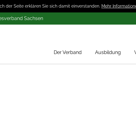
 der Seite erklären Sie sich damit einverstanden.
Mehr Information
desverband Sachsen
Der Verband
Ausbildung
Über uns
Mitglieder
Werbung
Aktion 1000 Obstbäume