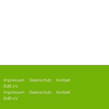
ADR-Rosen
Baum des Jahres
Einrichtungen, Verbände, Links …
Impressum
Datenschutz
Kontakt
BdB e.V.
Impressum
Datenschutz
Kontakt
BdB e.V.