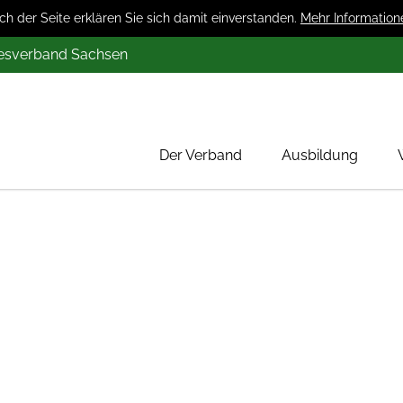
 der Seite erklären Sie sich damit einverstanden.
Mehr Information
desverband Sachsen
Der Verband
Ausbildung
Über uns
Mitglieder
Werbung
Aktion 1000 Obstbäume