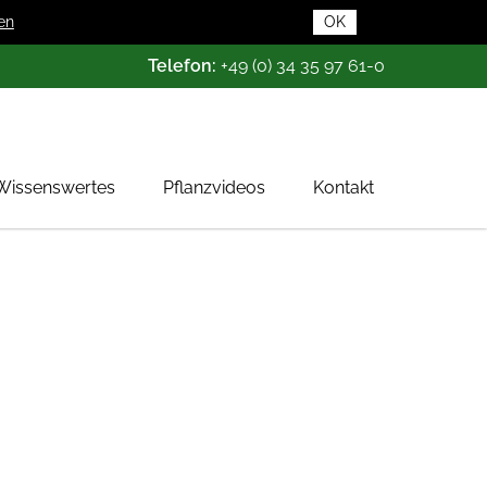
en
OK
Telefon:
+49 (0) 34 35 97 61-0
Wissenswertes
Pflanzvideos
Kontakt
Pflanzendatenbank
Pflanzenwissen
Das Baumschul-ABC
Baumschultypen
Zertifizierung
Gehölzqualitäten