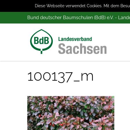
Diese Webseite verwendet Cookies. Mit dem Besuch
Bund deutscher Baumschulen (BdB) e.V. - Lan
100137_m