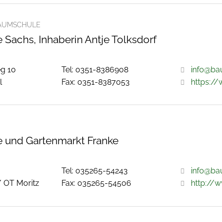
AUMSCHULE
Sachs, Inhaberin Antje Tolksdorf
g 10
Tel: 0351-8386908
info@ba
l
Fax: 0351-8387053
https:/
 und Gartenmarkt Franke
Tel: 035265-54243
info@ba
/ OT Moritz
Fax: 035265-54506
http://