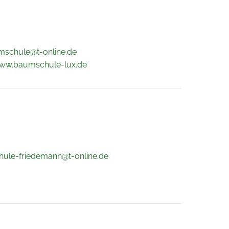
mschule@t-online.de
www.baumschule-lux.de
ule-friedemann@t-online.de