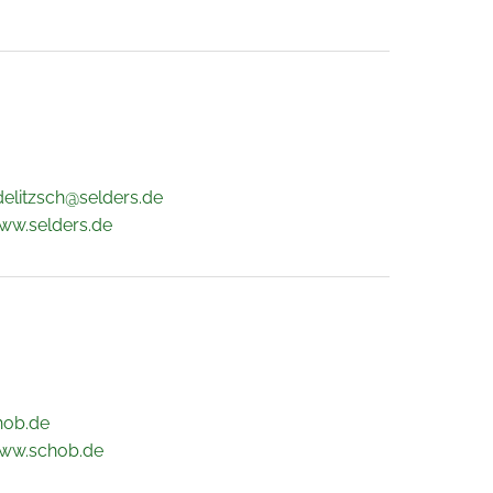
delitzsch@selders.de
ww.selders.de
hob.de
www.schob.de