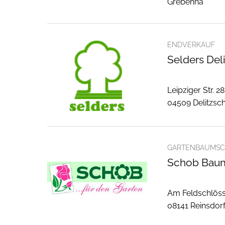
Grebehna
ENDVERKAUF
Selders De
Leipziger Str. 28
04509 Delitzsc
GARTENBAUMSC
Schob Bau
Am Feldschlös
08141 Reinsdor