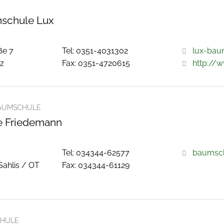
schule Lux
ße 7
Tel: 0351-4031302
lux-bau
tz
Fax: 0351-4720615
http://
AUMSCHULE
 Friedemann
Tel: 034344-62577
baumsch
ahlis / OT
Fax: 034344-61129
HULE