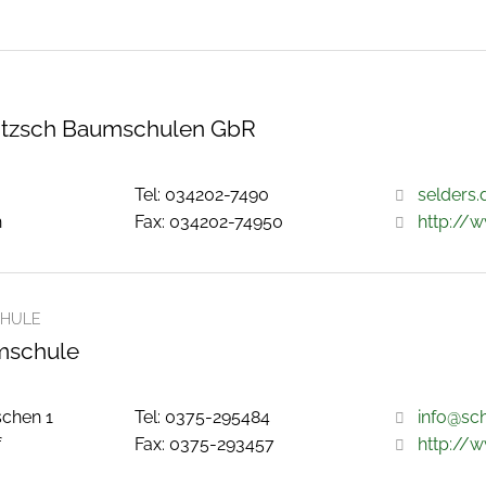
litzsch Baumschulen GbR
Tel: 034202-7490
selders.
h
Fax: 034202-74950
http://w
HULE
mschule
schen 1
Tel: 0375-295484
info@sc
f
Fax: 0375-293457
http://