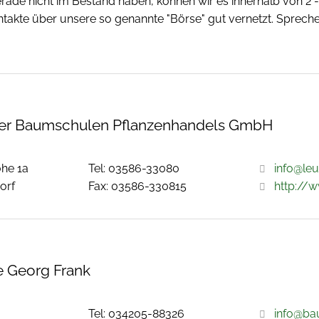
erade nicht im Bestand haben, können wir es innerhalb von 2
akte über unsere so genannte "Börse" gut vernetzt. Spreche
fer Baumschulen Pflanzenhandels GmbH
öhe 1a
Tel: 03586-33080
info@le
orf
Fax: 03586-330815
http://
 Georg Frank
Tel: 034205-88326
info@ba