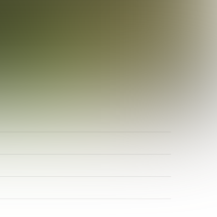
ADR-Rosen
Baum des Jahres
Einrichtungen, Verbände, Links …