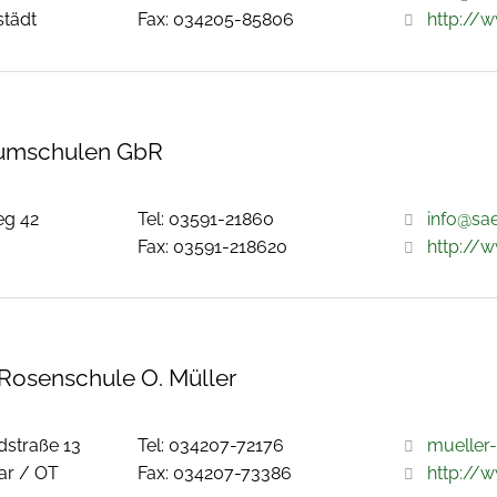
städt
Fax: 034205-85806
http://
umschulen GbR
eg 42
Tel: 03591-21860
info@sa
Fax: 03591-218620
http://
Rosenschule O. Müller
dstraße 13
Tel: 034207-72176
mueller
ar / OT
Fax: 034207-73386
http://