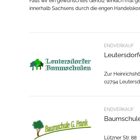
Falls wir ein gewünschtes Gehölz wirklich mal g
innerhalb Sachsens durch die engen Handelskont
ENDVERKAUF
Leutersdor
Zur Heinrichsh
02794 Leutersd
ENDVERKAUF
Baumschule
Lützner Str. 88