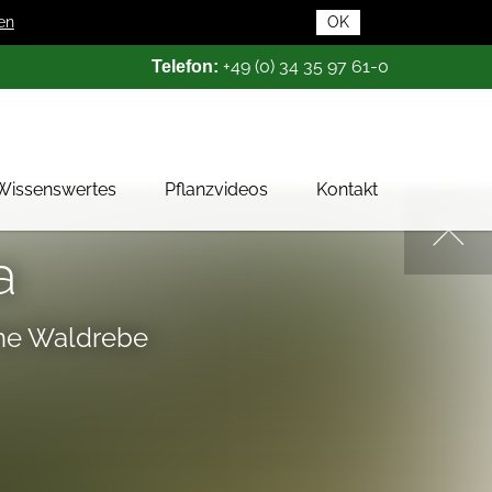
en
OK
+49 (0) 34 35 97 61-0
Telefon:
Wissenswertes
Pflanzvideos
Kontakt
Pflanzendatenbank
a
Pflanzenwissen
Das Baumschul-ABC
he Waldrebe
Baumschultypen
Zertifizierung
Gehölzqualitäten