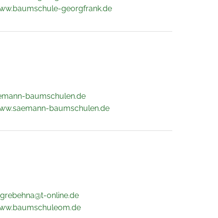
www.baumschule-georgfrank.de
emann-baumschulen.de
www.saemann-baumschulen.de
-grebehna@t-online.de
www.baumschuleom.de