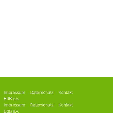
ADR-Rosen
Baum des Jahres
Einrichtungen, Verbände, Links …
Impressum
Datenschutz
Kontakt
BdB e.V.
Impressum
Datenschutz
Kontakt
BdB e.V.