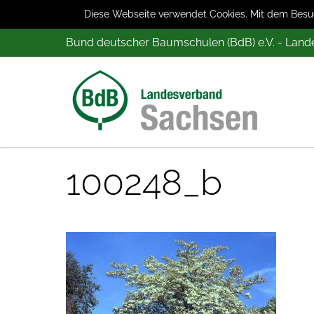
Diese Webseite verwendet Cookies. Mit dem Besuch
Bund deutscher Baumschulen (BdB) e.V. - Lan
100248_b