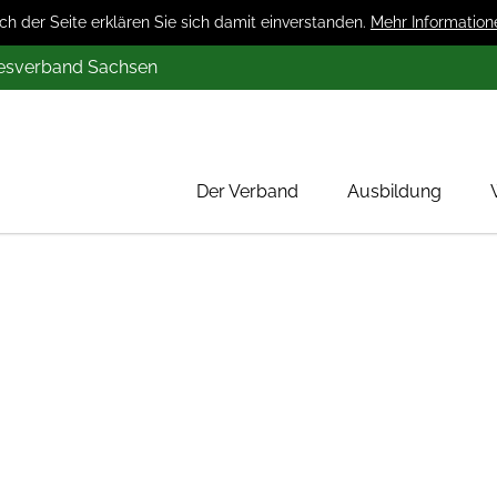
 der Seite erklären Sie sich damit einverstanden.
Mehr Information
desverband Sachsen
Der Verband
Ausbildung
Über uns
Mitglieder
Werbung
Aktion 1000 Obstbäume