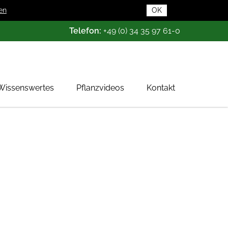
en
OK
Telefon:
+49 (0) 34 35 97 61-0
Wissenswertes
Pflanzvideos
Kontakt
Pflanzendatenbank
Pflanzenwissen
Das Baumschul-ABC
Baumschultypen
Zertifizierung
Gehölzqualitäten