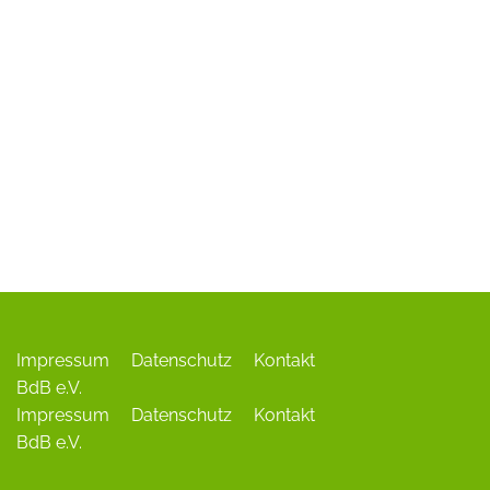
ADR-Rosen
Baum des Jahres
Einrichtungen, Verbände, Links …
Impressum
Datenschutz
Kontakt
BdB e.V.
Impressum
Datenschutz
Kontakt
BdB e.V.