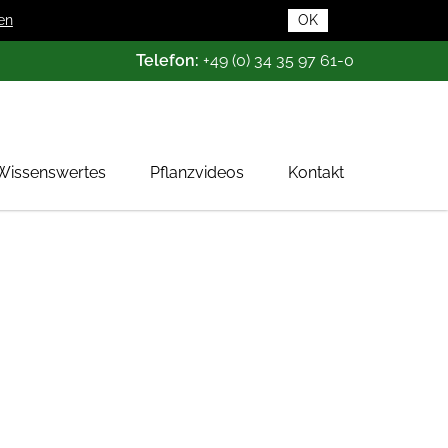
en
OK
Telefon:
+49 (0) 34 35 97 61-0
Wissenswertes
Pflanzvideos
Kontakt
Pflanzendatenbank
Pflanzenwissen
Das Baumschul-ABC
Baumschultypen
Zertifizierung
Gehölzqualitäten