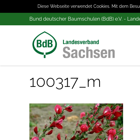
Diese Webseite verwendet Cookies. Mit dem Besuch
Bund deutscher Baumschulen (BdB) e.V. - Lan
100317_m