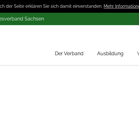
 der Seite erklären Sie sich damit einverstanden.
Mehr Information
desverband Sachsen
Der Verband
Ausbildung
Über uns
Mitglieder
Werbung
Aktion 1000 Obstbäume