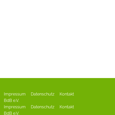
ADR-Rosen
Baum des Jahres
Einrichtungen, Verbände, Links …
Impressum
Datenschutz
Kontakt
BdB e.V.
Impressum
Datenschutz
Kontakt
BdB e.V.