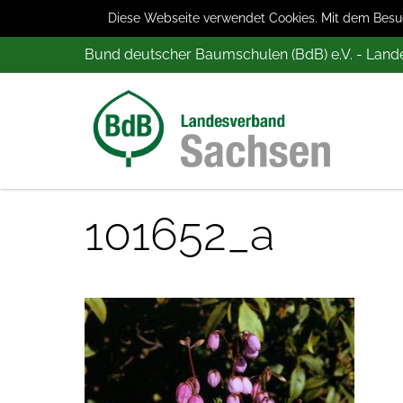
Diese Webseite verwendet Cookies. Mit dem Besuch
Bund deutscher Baumschulen (BdB) e.V. - Lan
101652_a