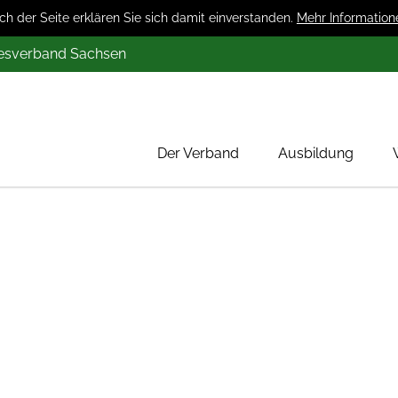
 der Seite erklären Sie sich damit einverstanden.
Mehr Information
desverband Sachsen
Der Verband
Ausbildung
Über uns
Mitglieder
Werbung
Aktion 1000 Obstbäume