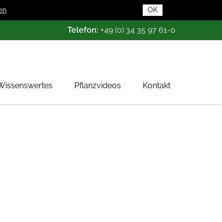
en
OK
Telefon:
+49 (0) 34 35 97 61-0
Wissenswertes
Pflanzvideos
Kontakt
Pflanzendatenbank
Pflanzenwissen
Das Baumschul-ABC
Baumschultypen
Zertifizierung
Gehölzqualitäten