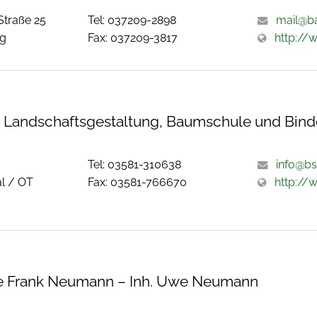
traße 25
Tel: 037209-2898
mail@ba
rg
Fax: 037209-3817
http://
 Landschaftsgestaltung, Baumschule und Binde
Tel: 03581-310638
info@bs
l / OT
Fax: 03581-766670
http://
 Frank Neumann – Inh. Uwe Neumann