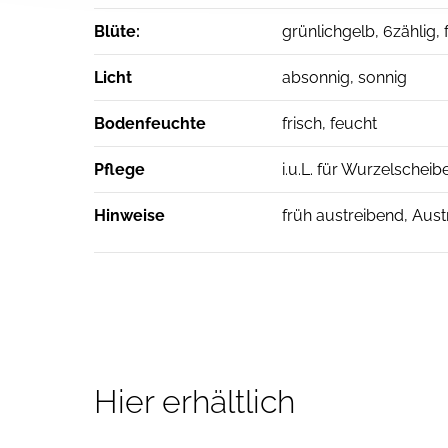
Blüte:
grünlichgelb, 6zählig,
Licht
absonnig, sonnig
Bodenfeuchte
frisch, feucht
Pflege
i.u.L. für Wurzelscheib
Hinweise
früh austreibend, Austr
Hier erhältlich