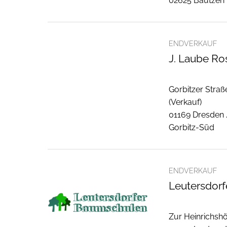
02625 Bautzen
ENDVERKAUF
J. Laube Ro
Gorbitzer Straß
(Verkauf)
01169 Dresden
Gorbitz-Süd
ENDVERKAUF
Leutersdor
Zur Heinrichsh