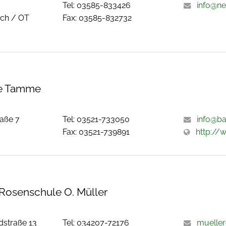
Tel: 03585-833426
info@n
ch / OT
Fax: 03585-832732
e Tamme
aße 7
Tel: 03521-733050
info@b
Fax: 03521-739891
http:/
Rosenschule O. Müller
dstraße 13
Tel: 034207-72176
mueller