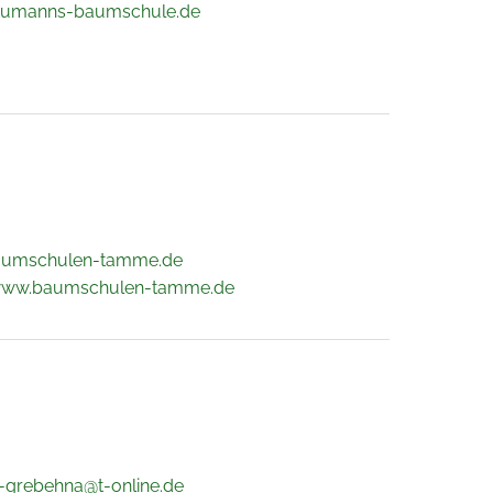
eumanns-baumschule.de
aumschulen-tamme.de
/www.baumschulen-tamme.de
-grebehna@t-online.de