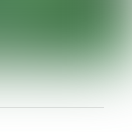
ADR-Rosen
Baum des Jahres
Einrichtungen, Verbände, Links …