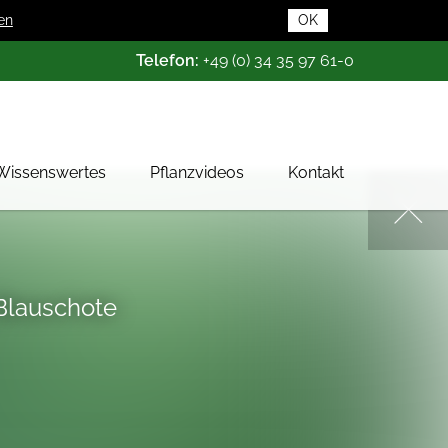
en
OK
Telefon:
+49 (0) 34 35 97 61-0
Wissenswertes
Pflanzvideos
Kontakt
Pflanzendatenbank
Pflanzenwissen
Das Baumschul-ABC
 Blauschote
Baumschultypen
Zertifizierung
Gehölzqualitäten