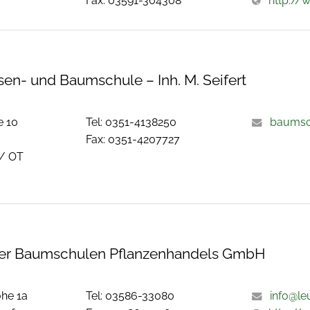
Fax: 03591-304308
http://
sen- und Baumschule – Inh. M. Seifert
e 10
Tel: 0351-4138250
baumsch
Fax: 0351-4207727
 / OT
fer Baumschulen Pflanzenhandels GmbH
öhe 1a
Tel: 03586-33080
info@le