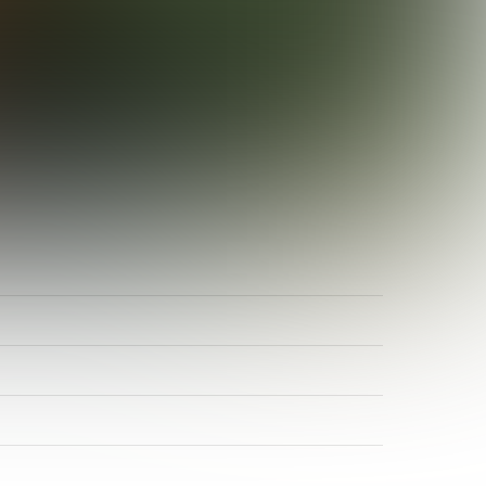
ADR-Rosen
Baum des Jahres
Einrichtungen, Verbände, Links …