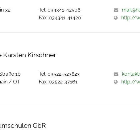
in 32
Tel: 034341-42506
mail@h
Fax: 034341-41420
http://
 Karsten Kirschner
Straße 1b
Tel: 03522-523823
kontakt
ain / OT
Fax: 03522-37161
http://
umschulen GbR