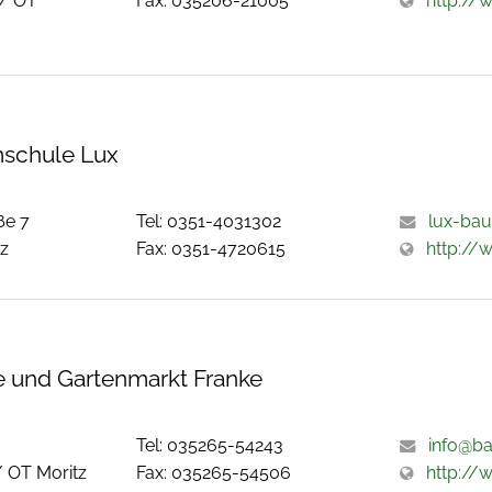
 / OT
Fax: 035206-21005
http://
schule Lux
ße 7
Tel: 0351-4031302
lux-bau
tz
Fax: 0351-4720615
http://
 und Gartenmarkt Franke
Tel: 035265-54243
info@ba
/ OT Moritz
Fax: 035265-54506
http://