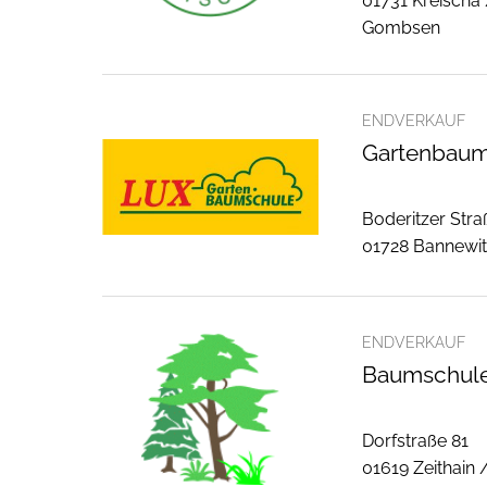
01731 Kreischa
Gombsen
ENDVERKAUF
Gartenbaum
Boderitzer Stra
01728 Bannewi
ENDVERKAUF
Baumschule
Dorfstraße 81
01619 Zeithain 