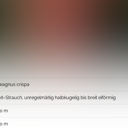
eagnus crispa
ß-Strauch, unregelmäßig halbkugelig bis breit eiförmig
00 m
00 m