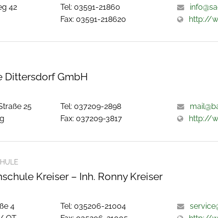
eg 42
Tel: 03591-21860
info@s
Fax: 03591-218620
http:/
 Dittersdorf GmbH
traße 25
Tel: 037209-2898
mail@ba
rg
Fax: 037209-3817
http://
HULE
chule Kreiser – Inh. Ronny Kreiser
ße 4
Tel: 035206-21004
service