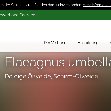
 der Seite erklären Sie sich damit einverstanden.
Mehr Information
desverband Sachsen
Der Verband
Ausbildung
Über uns
Elaeagnus umbell
Mitglieder
Werbung
Doldige Ölweide, Schirm-Ölweide
Aktion 1000 Obstbäume