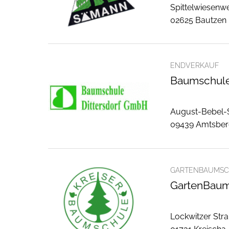
Spittelwiesenw
02625 Bautzen
ENDVERKAUF
Baumschule
August-Bebel-S
09439 Amtsbe
GARTENBAUMSC
GartenBaums
Lockwitzer Stra