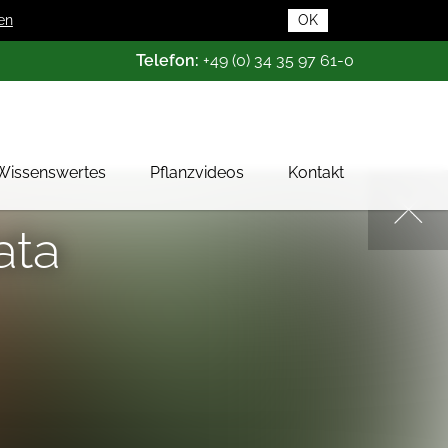
en
OK
Telefon:
+49 (0) 34 35 97 61-0
Wissenswertes
Pflanzvideos
Kontakt
Pflanzendatenbank
ata
Pflanzenwissen
Das Baumschul-ABC
Baumschultypen
Zertifizierung
Gehölzqualitäten