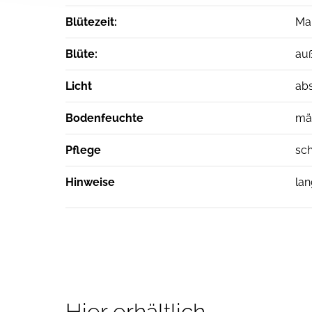
Blütezeit:
Mai
Blüte:
auß
Licht
abs
Bodenfeuchte
mäß
Pflege
sch
Hinweise
lan
Hier erhältlich