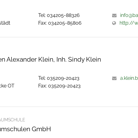
Tel: 034205-88326
info@b
städt
Fax: 034205-85806
http://
 Alexander Klein, Inh. Sindy Klein
Tel: 035209-20423
a.klein
cke OT
Fax: 035209-20423
AUMSCHULE
umschulen GmbH