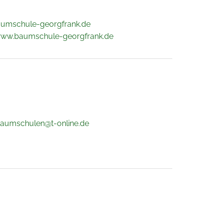
aumschule-georgfrank.de
www.baumschule-georgfrank.de
.baumschulen@t-online.de