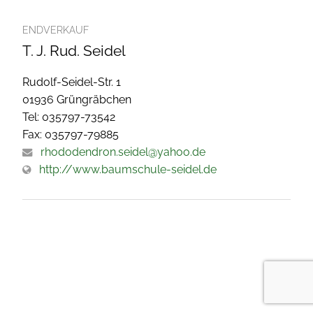
ENDVERKAUF
T. J. Rud. Seidel
Rudolf-Seidel-Str. 1
01936 Grüngräbchen
Tel: 035797-73542
Fax: 035797-79885
rhododendron.seidel@yahoo.de
http://www.baumschule-seidel.de