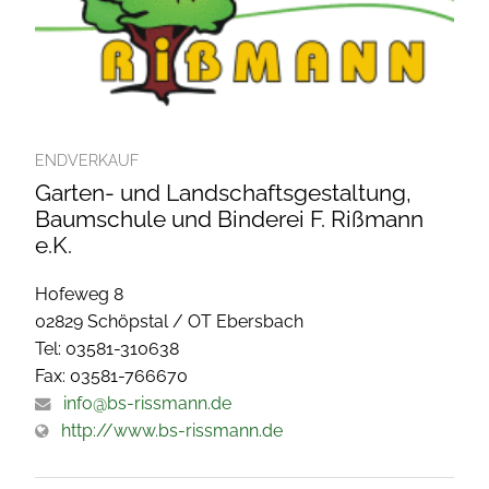
ENDVERKAUF
Garten- und Landschaftsgestaltung,
Baumschule und Binderei F. Rißmann
e.K.
Hofeweg 8
02829 Schöpstal / OT Ebersbach
Tel: 03581-310638
Fax: 03581-766670
info@bs-rissmann.de
http://www.bs-rissmann.de