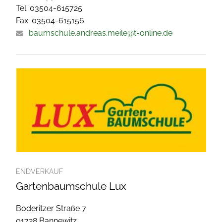
Tel: 03504-615725
Fax: 03504-615156
baumschule.andreas.meile@t-online.de
ENDVERKAUF
Gartenbaumschule Lux
Boderitzer Straße 7
01728 Bannewitz