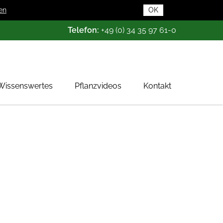
en
OK
Telefon:
+49 (0) 34 35 97 61-0
Wissenswertes
Pflanzvideos
Kontakt
Pflanzendatenbank
Pflanzenwissen
Das Baumschul-ABC
Baumschultypen
Zertifizierung
Gehölzqualitäten