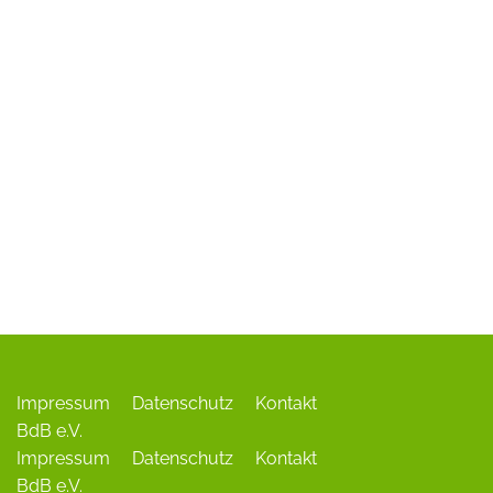
ADR-Rosen
Baum des Jahres
Einrichtungen, Verbände, Links …
Impressum
Datenschutz
Kontakt
BdB e.V.
Impressum
Datenschutz
Kontakt
BdB e.V.