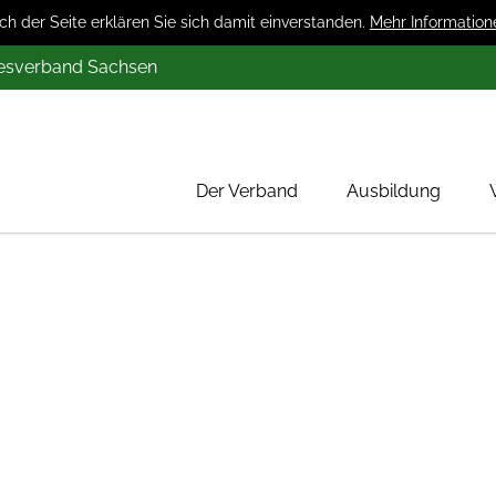
 der Seite erklären Sie sich damit einverstanden.
Mehr Information
desverband Sachsen
Der Verband
Ausbildung
Über uns
Mitglieder
Werbung
Aktion 1000 Obstbäume