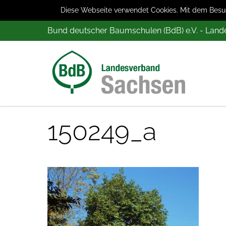
Diese Webseite verwendet Cookies. Mit dem Besuch
Bund deutscher Baumschulen (BdB) e.V. - Lan
150249_a