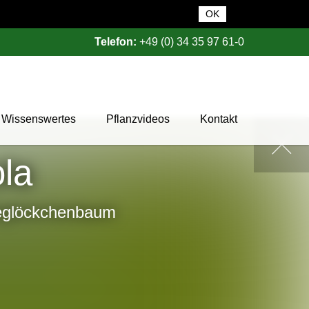
OK
Telefon:
+49 (0) 34 35 97 61-0
Wissenswertes
Pflanzvideos
Kontakt
Pflanzendatenbank
ola
Pflanzenwissen
Das Baumschul-ABC
eglöckchenbaum
Baumschultypen
Zertifizierung
Gehölzqualitäten