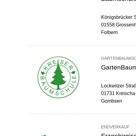
Königsbrücker 
01558 Grossenh
Folbern
GARTENBAUMS
GartenBaums
Lockwitzer Stra
01731 Kreischa
Gombsen
ENDVERKAUF
Erzgebirgi