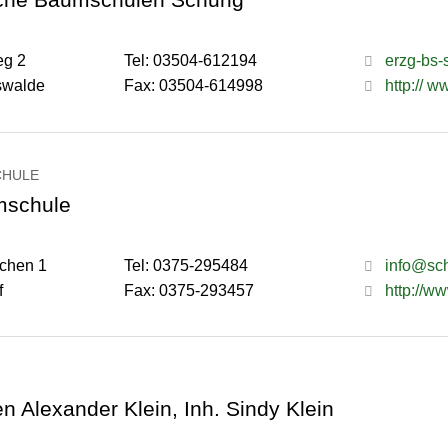
g 2
Tel: 03504-612194
erzg-bs
swalde
Fax: 03504-614998
http:// 
CHULE
mschule
chen 1
Tel: 0375-295484
info@sc
f
Fax: 0375-293457
http://w
 Alexander Klein, Inh. Sindy Klein