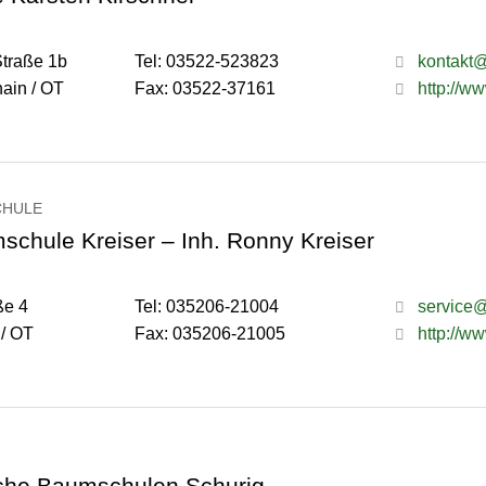
Straße 1b
Tel: 03522-523823
kontakt@
ain / OT
Fax: 03522-37161
http://w
CHULE
chule Kreiser – Inh. Ronny Kreiser
ße 4
Tel: 035206-21004
service@
 / OT
Fax: 035206-21005
http://w
sche Baumschulen Schurig