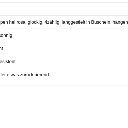
en hellrosa, glockig, 4zählig, langgestielt in Büscheln, hänge
sonnig
ht
esistent
unter etwas zurückfrierend