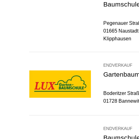
Baumschule
Pegenauer Stra
01665 Naustadt
Klipphausen
ENDVERKAUF
Gartenbaum
Boderitzer Stra
01728 Bannewi
ENDVERKAUF
Baumschule