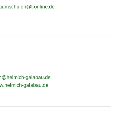
baumschulen@t-online.de
ch@helmich-galabau.de
ww.helmich-galabau.de