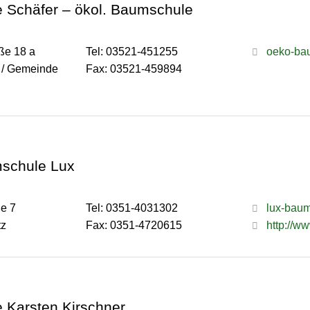
 Schäfer – ökol. Baumschule
ße 18 a
Tel: 03521-451255
oeko-ba
 / Gemeinde
Fax: 03521-459894
schule Lux
ße 7
Tel: 0351-4031302
lux-baum
tz
Fax: 0351-4720615
http://w
 Karsten Kirschner