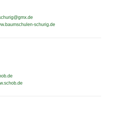
-schurig@gmx.de
www.baumschulen-schurig.de
hob.de
ww.schob.de