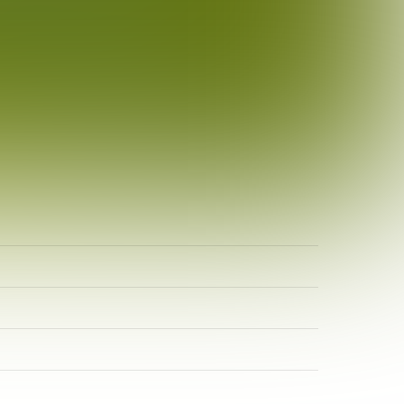
ADR-Rosen
Baum des Jahres
Einrichtungen, Verbände, Links …