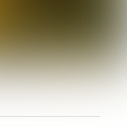
ADR-Rosen
Baum des Jahres
Einrichtungen, Verbände, Links …