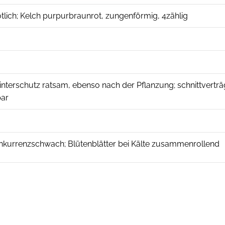
rötlich; Kelch purpurbraunrot, zungenförmig, 4zählig
Winterschutz ratsam, ebenso nach der Pflanzung; schnittvertr
bar
konkurrenzschwach; Blütenblätter bei Kälte zusammenrollend