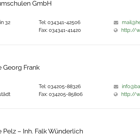
umschulen GmbH
in 32
Tel: 034341-42506
mail@h
Fax: 034341-41420
http://
 Georg Frank
Tel: 034205-88326
info@b
städt
Fax: 034205-85806
http://
Pelz – Inh. Falk Wünderlich