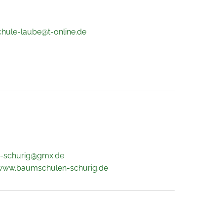
ule-laube@t-online.de
s-schurig@gmx.de
 www.baumschulen-schurig.de