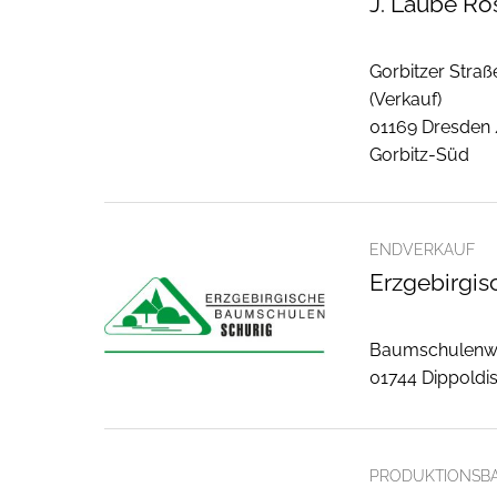
J. Laube Ro
Gorbitzer Straß
(Verkauf)
01169 Dresden
Gorbitz-Süd
ENDVERKAUF
Erzgebirgi
Baumschulenw
01744 Dippoldi
PRODUKTIONSB