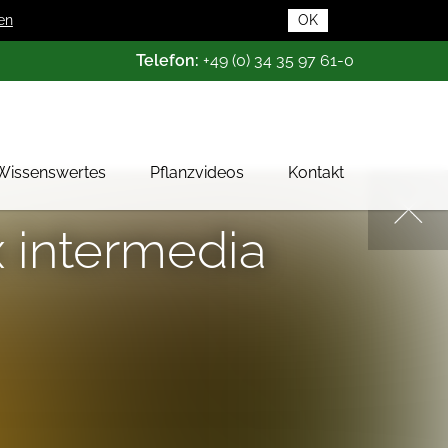
en
OK
Telefon:
+49 (0) 34 35 97 61-0
Wissenswertes
Pflanzvideos
Kontakt
Pflanzendatenbank
 intermedia
Pflanzenwissen
Das Baumschul-ABC
Baumschultypen
Zertifizierung
Gehölzqualitäten