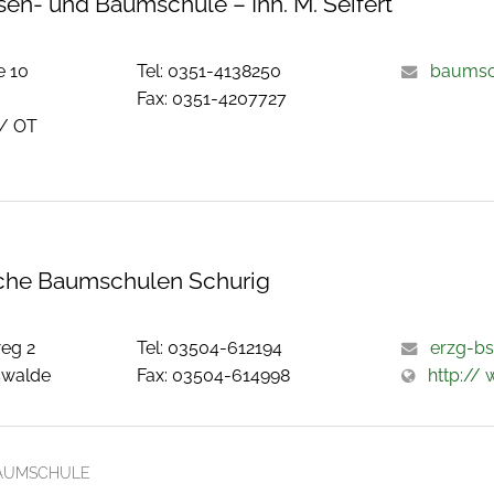
sen- und Baumschule – Inh. M. Seifert
e 10
Tel: 0351-4138250
baumsch
Fax: 0351-4207727
 / OT
sche Baumschulen Schurig
eg 2
Tel: 03504-612194
erzg-b
swalde
Fax: 03504-614998
http://
AUMSCHULE