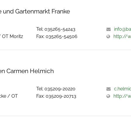
 und Gartenmarkt Franke
Tel: 035265-54243
info@ba
/ OT Moritz
Fax: 035265-54506
http://
en Carmen Helmich
Tel: 035209-20220
c.helmi
cke / OT
Fax: 035209-20713
http://