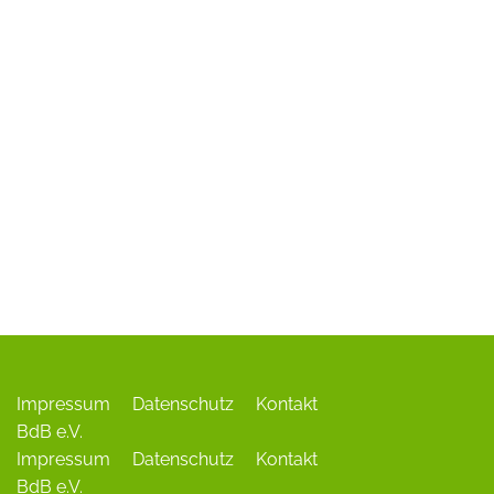
ADR-Rosen
Baum des Jahres
Einrichtungen, Verbände, Links …
Impressum
Datenschutz
Kontakt
BdB e.V.
Impressum
Datenschutz
Kontakt
BdB e.V.