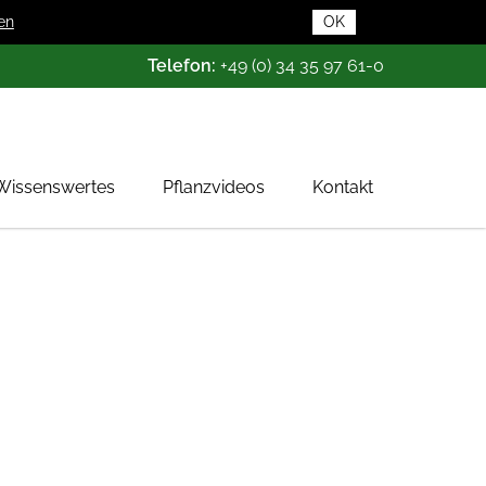
en
OK
Telefon:
+49 (0) 34 35 97 61-0
Wissenswertes
Pflanzvideos
Kontakt
Pflanzendatenbank
Pflanzenwissen
Das Baumschul-ABC
Baumschultypen
Zertifizierung
Gehölzqualitäten