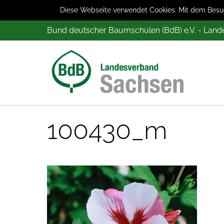
Diese Webseite verwendet Cookies. Mit dem Besuch
Bund deutscher Baumschulen (BdB) e.V. - Lan
100430_m