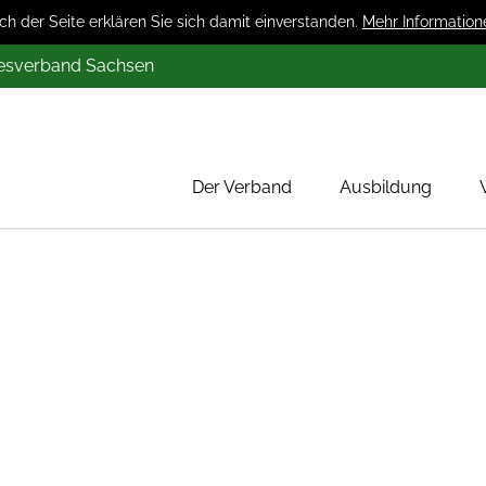
 der Seite erklären Sie sich damit einverstanden.
Mehr Information
desverband Sachsen
Der Verband
Ausbildung
Über uns
Mitglieder
Werbung
Aktion 1000 Obstbäume