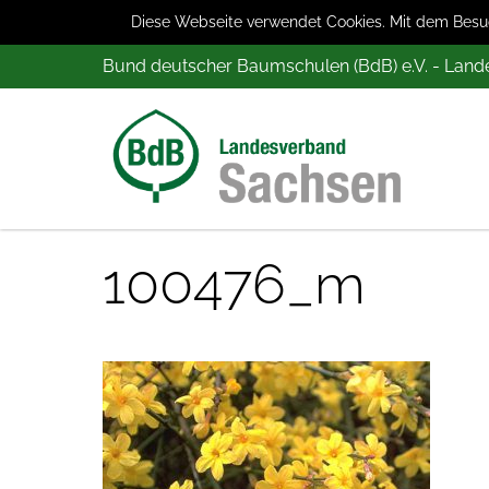
Diese Webseite verwendet Cookies. Mit dem Besuch
Bund deutscher Baumschulen (BdB) e.V. - Lan
100476_m