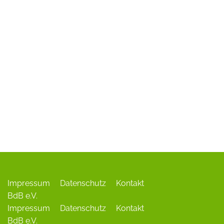
ADR-Rosen
Baum des Jahres
Einrichtungen, Verbände, Links …
Impressum
Datenschutz
Kontakt
BdB e.V.
Impressum
Datenschutz
Kontakt
BdB e.V.