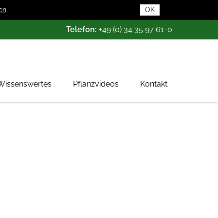
en
OK
Telefon:
+49 (0) 34 35 97 61-0
Wissenswertes
Pflanzvideos
Kontakt
Pflanzendatenbank
Pflanzenwissen
Das Baumschul-ABC
Baumschultypen
Zertifizierung
Gehölzqualitäten