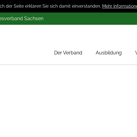
 der Seite erklären Sie sich damit einverstanden.
Mehr Information
desverband Sachsen
Der Verband
Ausbildung
Über uns
Mitglieder
Werbung
Aktion 1000 Obstbäume