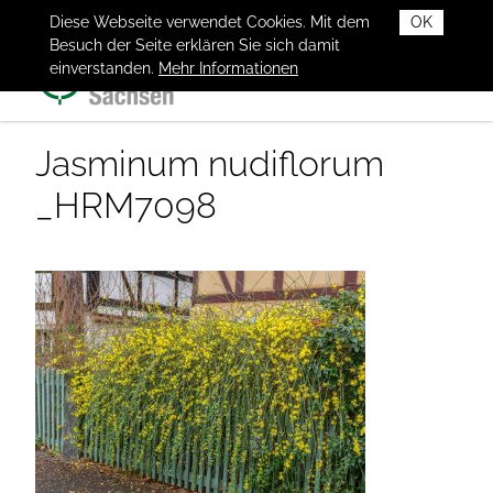
Diese Webseite verwendet Cookies. Mit dem
OK
Besuch der Seite erklären Sie sich damit
einverstanden.
Mehr Informationen
Jasminum nudiflorum
_HRM7098