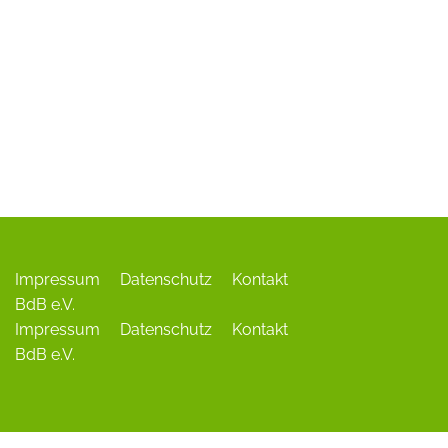
ADR-Rosen
Baum des Jahres
Einrichtungen, Verbände, Links …
Impressum
Datenschutz
Kontakt
BdB e.V.
Impressum
Datenschutz
Kontakt
BdB e.V.