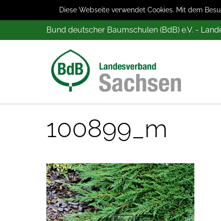
Diese Webseite verwendet Cookies. Mit dem Besuch
Bund deutscher Baumschulen (BdB) e.V. - Lan
100899_m