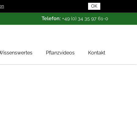
en
OK
Telefon:
+49 (0) 34 35 97 61-0
Wissenswertes
Pflanzvideos
Kontakt
Pflanzendatenbank
Pflanzenwissen
Das Baumschul-ABC
Baumschultypen
Zertifizierung
Gehölzqualitäten