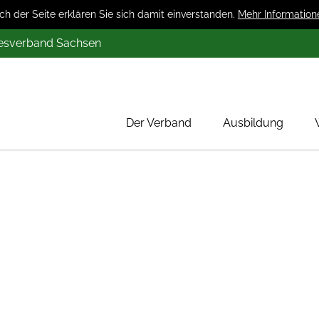
 der Seite erklären Sie sich damit einverstanden.
Mehr Information
desverband Sachsen
Der Verband
Ausbildung
Über uns
Mitglieder
Werbung
Aktion 1000 Obstbäume