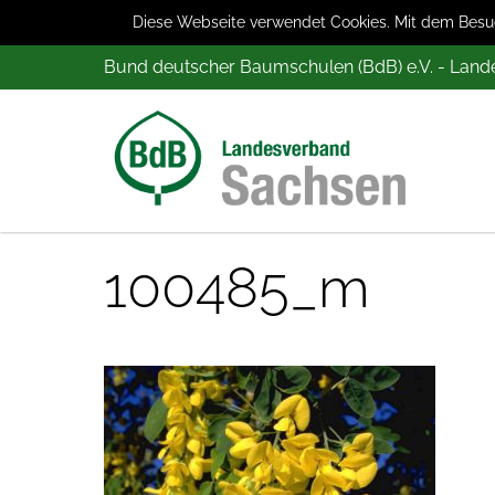
Diese Webseite verwendet Cookies. Mit dem Besuch
Bund deutscher Baumschulen (BdB) e.V. - Lan
100485_m