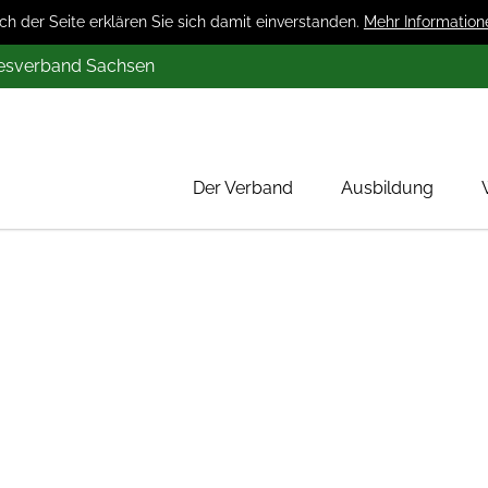
 der Seite erklären Sie sich damit einverstanden.
Mehr Information
desverband Sachsen
Der Verband
Ausbildung
Über uns
Mitglieder
Werbung
Aktion 1000 Obstbäume