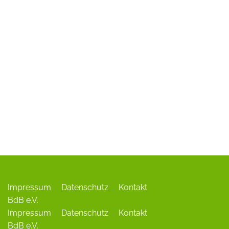
ADR-Rosen
Baum des Jahres
Einrichtungen, Verbände, Links …
Impressum
Datenschutz
Kontakt
BdB e.V.
Impressum
Datenschutz
Kontakt
BdB e.V.