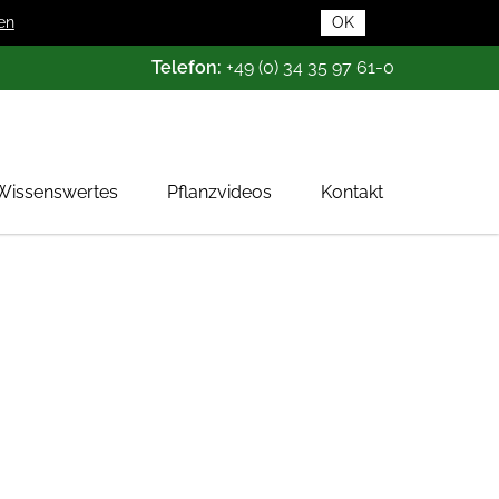
en
OK
Telefon:
+49 (0) 34 35 97 61-0
Wissenswertes
Pflanzvideos
Kontakt
Pflanzendatenbank
Pflanzenwissen
Das Baumschul-ABC
Baumschultypen
Zertifizierung
Gehölzqualitäten