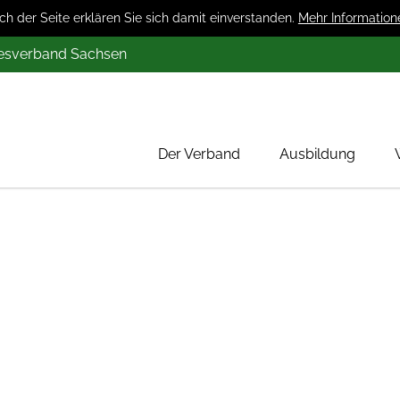
 der Seite erklären Sie sich damit einverstanden.
Mehr Information
desverband Sachsen
Der Verband
Ausbildung
Über uns
Mitglieder
Werbung
Aktion 1000 Obstbäume