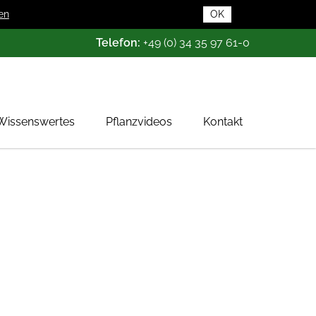
en
OK
Telefon:
+49 (0) 34 35 97 61-0
Wissenswertes
Pflanzvideos
Kontakt
Pflanzendatenbank
Pflanzenwissen
Das Baumschul-ABC
Baumschultypen
Zertifizierung
Gehölzqualitäten