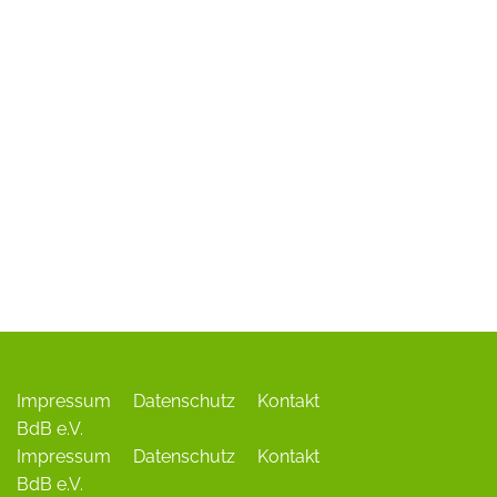
ADR-Rosen
Baum des Jahres
Einrichtungen, Verbände, Links …
Impressum
Datenschutz
Kontakt
BdB e.V.
Impressum
Datenschutz
Kontakt
BdB e.V.