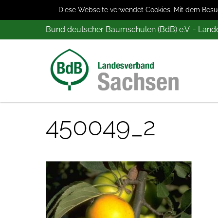
Diese Webseite verwendet Cookies. Mit dem Besuch
Bund deutscher Baumschulen (BdB) e.V. - Lan
450049_2