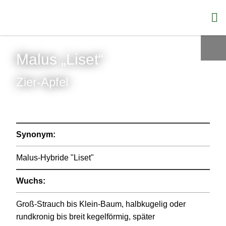
Malus „Liset“
Zier-Apfel
Synonym:
Malus-Hybride "Liset"
Wuchs:
Groß-Strauch bis Klein-Baum, halbkugelig oder
rundkronig bis breit kegelförmig, später