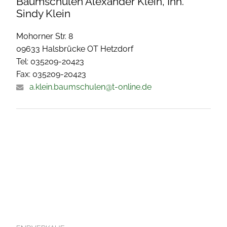
Baumschulen Alexander Klein, Inh.
Sindy Klein
Mohorner Str. 8
09633 Halsbrücke OT Hetzdorf
Tel: 035209-20423
Fax: 035209-20423
a.klein.baumschulen@t-online.de