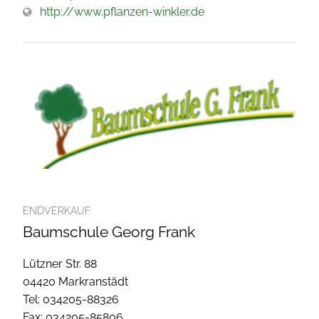
http://www.pflanzen-winkler.de
ENDVERKAUF
Baumschule Georg Frank
Lützner Str. 88
04420 Markranstädt
Tel: 034205-88326
Fax: 034205-85806