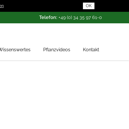
en
OK
Telefon:
+49 (0) 34 35 97 61-0
Wissenswertes
Pflanzvideos
Kontakt
Pflanzendatenbank
Pflanzenwissen
Das Baumschul-ABC
Baumschultypen
Zertifizierung
Gehölzqualitäten