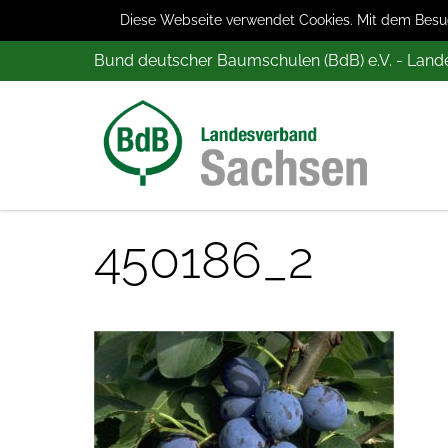
Diese Webseite verwendet Cookies. Mit dem Besuch
Bund deutscher Baumschulen (BdB) e.V. - Lan
450186_2