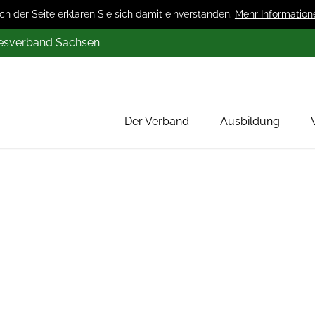
 der Seite erklären Sie sich damit einverstanden.
Mehr Information
desverband Sachsen
Der Verband
Ausbildung
Über uns
Mitglieder
Werbung
Aktion 1000 Obstbäume