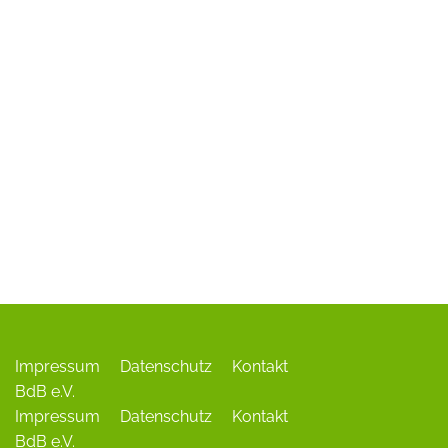
ADR-Rosen
Baum des Jahres
Einrichtungen, Verbände, Links …
Impressum
Datenschutz
Kontakt
BdB e.V.
Impressum
Datenschutz
Kontakt
BdB e.V.