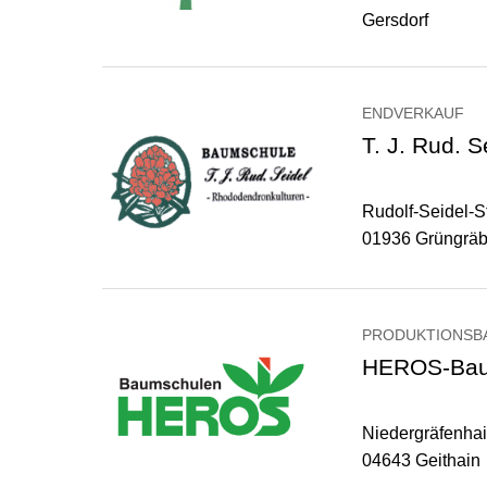
Gersdorf
ENDVERKAUF
T. J. Rud. S
Rudolf-Seidel-St
01936 Grüngrä
PRODUKTIONSB
HEROS-Bau
Niedergräfenha
04643 Geithain