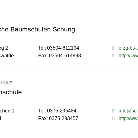
sche Baumschulen Schurig
g 2
Tel: 03504-612194
erzg-bs
swalde
Fax: 03504-614998
http:// 
CHULE
mschule
chen 1
Tel: 0375-295484
info@sc
f
Fax: 0375-293457
http://w