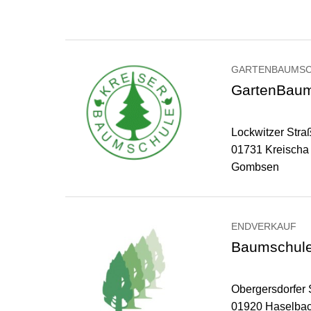
GARTENBAUMS
GartenBaums
Lockwitzer Stra
01731 Kreischa
Gombsen
ENDVERKAUF
Baumschule
Obergersdorfer 
01920 Haselbac