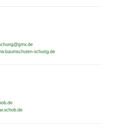
-schurig@gmx.de
www.baumschulen-schurig.de
hob.de
ww.schob.de