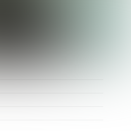
ADR-Rosen
Baum des Jahres
Einrichtungen, Verbände, Links …