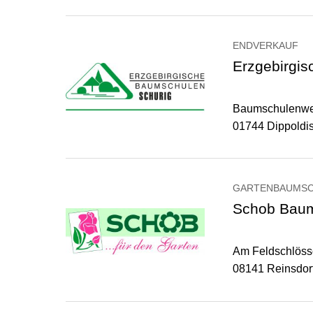
ENDVERKAUF
Erzgebirgi
Baumschulenwe
01744 Dippoldi
GARTENBAUMS
Schob Bau
Am Feldschlöss
08141 Reinsdor