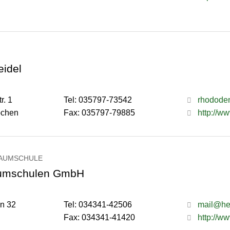
eidel
r. 1
Tel: 035797-73542
rhodode
bchen
Fax: 035797-79885
http://w
AUMSCHULE
mschulen GmbH
in 32
Tel: 034341-42506
mail@he
Fax: 034341-41420
http://w