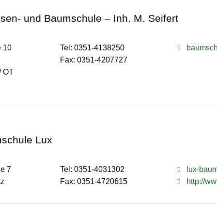
sen- und Baumschule – Inh. M. Seifert
e 10
Tel: 0351-4138250
baumsch
Fax: 0351-4207727
/ OT
schule Lux
ße 7
Tel: 0351-4031302
lux-baum
tz
Fax: 0351-4720615
http://w