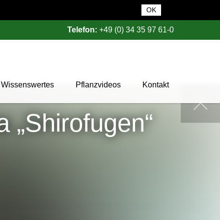
OK
Telefon:
+49 (0) 34 35 97 61-0
Wissenswertes
Pflanzvideos
Kontakt
Pflanzendatenbank
a „Shirofugen“
Pflanzenwissen
Das Baumschul-ABC
Baumschultypen
Zertifizierung
Gehölzqualitäten