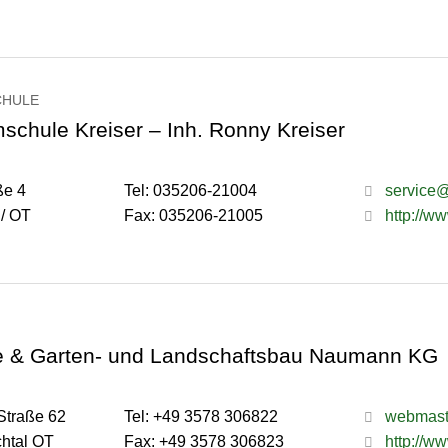
CHULE
chule Kreiser – Inh. Ronny Kreiser
ße 4
Tel: 035206-21004
service@
 / OT
Fax: 035206-21005
http://w
 & Garten- und Landschaftsbau Naumann KG
Straße 62
Tel: +49 3578 306822
webmast
htal OT
Fax: +49 3578 306823
http://