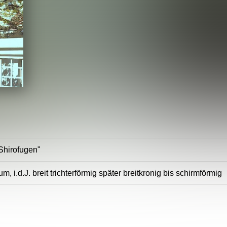
Shirofugen"
m, i.d.J. breit trichterförmig später breitkronig bis schirmförmig