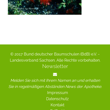
© 2017 Bund deutscher Baumschulen (BdB) e.V. -
Landesverband Sachsen. Alle Rechte vorbehalten.
Newsletter
Melden Sie sich mit Ihrem Namen an und erhalten
Sie in regelmäßigen Abständen News der Apotheke.
Impressum
Datenschutz
Kontakt