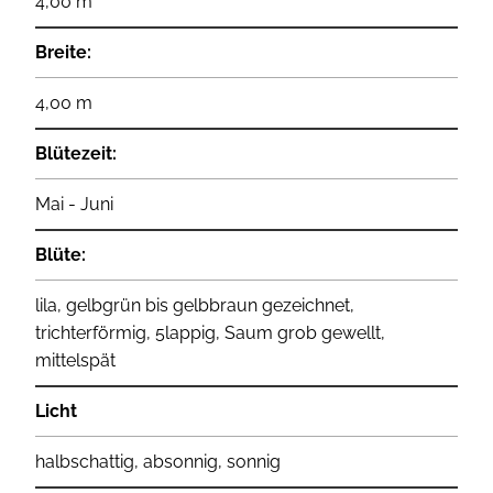
4,00 m
Breite:
4,00 m
Blütezeit:
Mai - Juni
Blüte:
lila, gelbgrün bis gelbbraun gezeichnet,
trichterförmig, 5lappig, Saum grob gewellt,
mittelspät
Licht
halbschattig, absonnig, sonnig