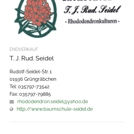
ENDVERKAUF
T. J. Rud. Seidel
Rudolf-Seidel-Str. 1
01936 Grüngräbchen
Tel: 035797-73542
Fax: 035797-79885
rhododendron.seidel@yahoo.de
http://www.baumschule-seidel.de