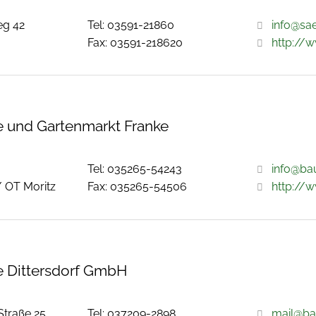
eg 42
Tel: 03591-21860
info@sa
Fax: 03591-218620
http://
 und Gartenmarkt Franke
Tel: 035265-54243
info@ba
/ OT Moritz
Fax: 035265-54506
http://
 Dittersdorf GmbH
traße 25
Tel: 037209-2898
mail@ba