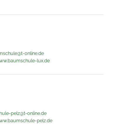
mschule@t-online.de
www.baumschule-lux.de
ule-pelz@t-online.de
www.baumschule-pelz.de