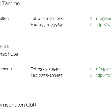
e Tamme
aße 7
Tel: 03521-733050
info@ba
Fax: 03521-739891
http://
HULE
mschule
schen 1
Tel: 0375-295484
info@sc
f
Fax: 0375-293457
http://
umschulen GbR