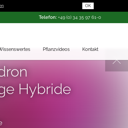
en
OK
Telefon:
+49 (0) 34 35 97 61-0
Wissenswertes
Pflanzvideos
Kontakt
Pflanzendatenbank
dron
Pflanzenwissen
ge Hybride
Das Baumschul-ABC
Baumschultypen
Zertifizierung
Gehölzqualitäten
e