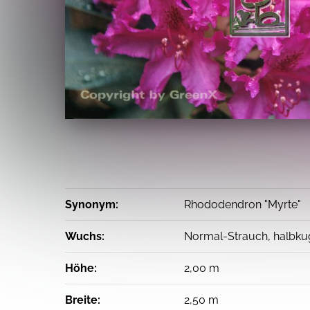
Synonym:
Rhododendron "Myrte"
Wuchs:
Normal-Strauch, halbku
Höhe:
2,00 m
Breite:
2,50 m