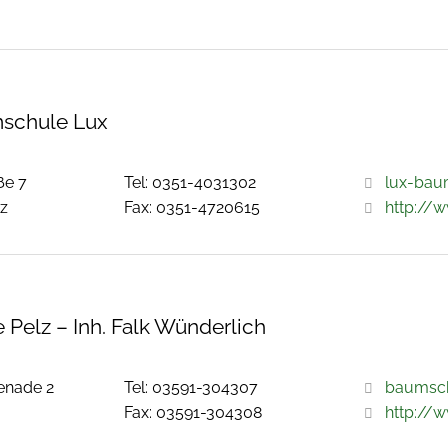
schule Lux
ße 7
Tel: 0351-4031302
lux-bau
tz
Fax: 0351-4720615
http://
Pelz – Inh. Falk Wünderlich
enade 2
Tel: 03591-304307
baumsch
Fax: 03591-304308
http://