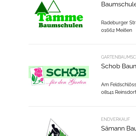
Baumschul
Radeburger Str
01662 Meißen
GARTENBAUMSC
Schob Bau
Am Feldschlös
08141 Reinsdor
ENDVERKAUF
Sämann Ba