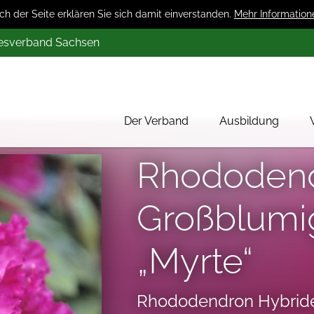
 der Seite erklären Sie sich damit einverstanden.
Mehr Information
desverband Sachsen
Der Verband
Ausbildung
Über uns
Rhododen
Mitglieder
Großblumi
Werbung
Aktion 1000 Obstbäume
„Myrte“
Rhododendron Hybrid