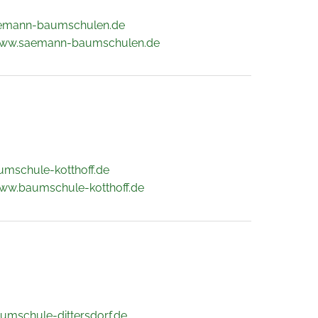
emann-baumschulen.de
www.saemann-baumschulen.de
umschule-kotthoff.de
www.baumschule-kotthoff.de
umschule-dittersdorf.de