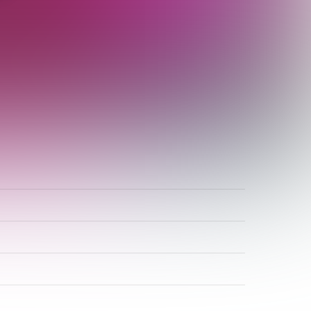
ADR-Rosen
Baum des Jahres
Einrichtungen, Verbände, Links …