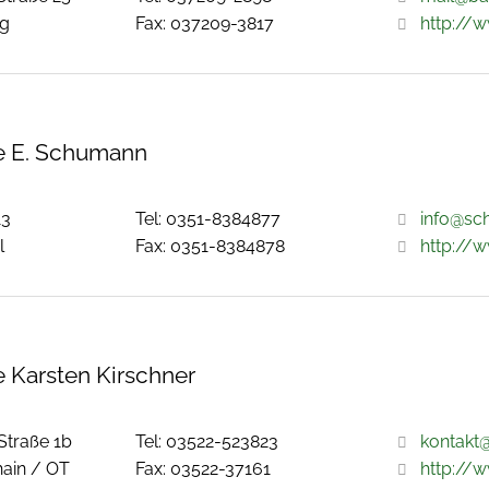
rg
Fax: 037209-3817
http://
 E. Schumann
13
Tel: 0351-8384877
info@sc
l
Fax: 0351-8384878
http://
 Karsten Kirschner
Straße 1b
Tel: 03522-523823
kontakt
ain / OT
Fax: 03522-37161
http://