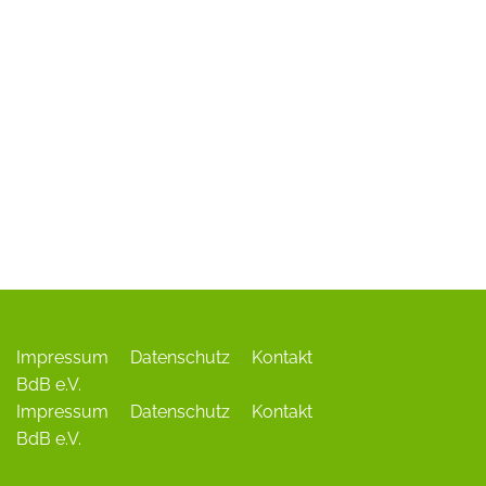
ADR-Rosen
Baum des Jahres
Einrichtungen, Verbände, Links …
Impressum
Datenschutz
Kontakt
BdB e.V.
Impressum
Datenschutz
Kontakt
BdB e.V.