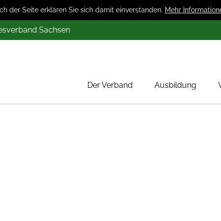
 der Seite erklären Sie sich damit einverstanden.
Mehr Information
desverband Sachsen
Der Verband
Ausbildung
Über uns
Mitglieder
Werbung
Aktion 1000 Obstbäume