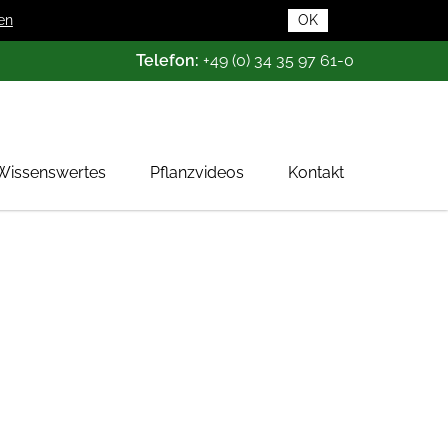
en
OK
Telefon:
+49 (0) 34 35 97 61-0
Wissenswertes
Pflanzvideos
Kontakt
Pflanzendatenbank
Pflanzenwissen
Das Baumschul-ABC
Baumschultypen
Zertifizierung
Gehölzqualitäten