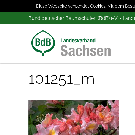
Diese Webseite verwendet Cookies. Mit dem Besuch
Bund deutscher Baumschulen (BdB) e.V. - Lan
101251_m