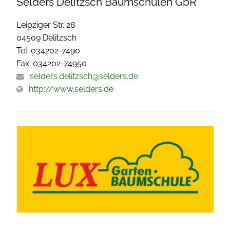
Selders Delitzsch Baumschulen GbR
Leipziger Str. 28
04509 Delitzsch
Tel: 034202-7490
Fax: 034202-74950
selders.delitzsch@selders.de
http://www.selders.de