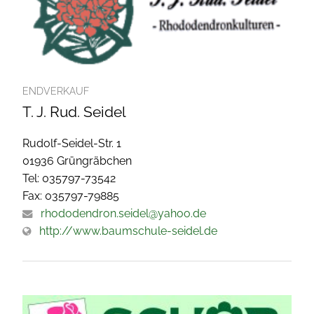
ENDVERKAUF
T. J. Rud. Seidel
Rudolf-Seidel-Str. 1
01936 Grüngräbchen
Tel: 035797-73542
Fax: 035797-79885
rhododendron.seidel@yahoo.de
http://www.baumschule-seidel.de