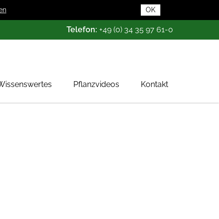
en
OK
Telefon:
+49 (0) 34 35 97 61-0
Wissenswertes
Pflanzvideos
Kontakt
Pflanzendatenbank
Pflanzenwissen
Das Baumschul-ABC
Baumschultypen
Zertifizierung
Gehölzqualitäten