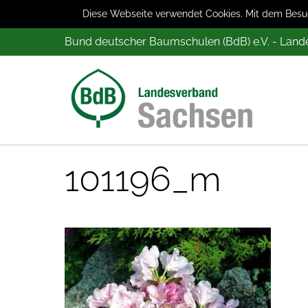
Diese Webseite verwendet Cookies. Mit dem Besuch
Bund deutscher Baumschulen (BdB) e.V. - Lan
101196_m