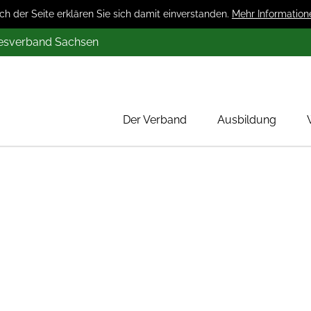
 der Seite erklären Sie sich damit einverstanden.
Mehr Information
desverband Sachsen
Der Verband
Ausbildung
Über uns
Mitglieder
Werbung
Aktion 1000 Obstbäume