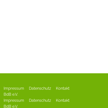
ADR-Rosen
Baum des Jahres
Einrichtungen, Verbände, Links …
Impressum
Datenschutz
Kontakt
BdB e.V.
Impressum
Datenschutz
Kontakt
BdB e.V.