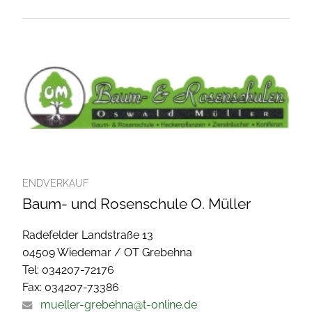
ENDVERKAUF
Baum- und Rosenschule O. Müller
Radefelder Landstraße 13
04509 Wiedemar / OT Grebehna
Tel: 034207-72176
Fax: 034207-73386
mueller-grebehna@t-online.de