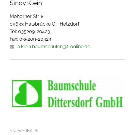
Sindy Klein
Mohorner Str. 8
09633 Halsbrücke OT Hetzdorf
Tel: 035209-20423
Fax: 035209-20423
a.klein.baumschulen@t-online.de
ENDVERKAUF