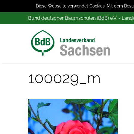
Diese Webseite verwendet Cookies. Mit dem Besuch
Bund deutscher Baumschulen (BdB) e.V. - Lan
100029_m