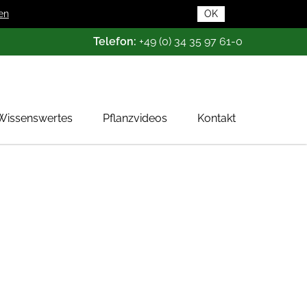
en
OK
Telefon:
+49 (0) 34 35 97 61-0
Wissenswertes
Pflanzvideos
Kontakt
Pflanzendatenbank
Pflanzenwissen
Das Baumschul-ABC
Baumschultypen
Zertifizierung
Gehölzqualitäten