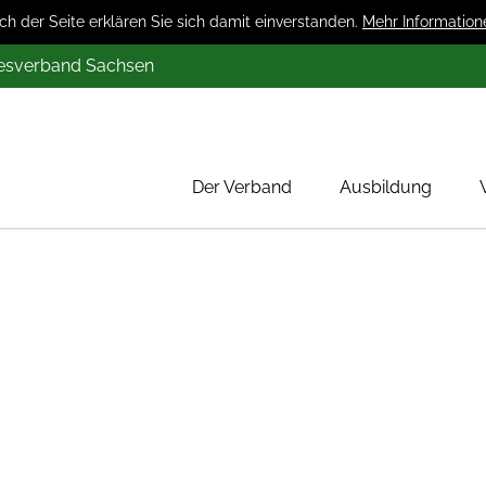
 der Seite erklären Sie sich damit einverstanden.
Mehr Information
desverband Sachsen
Der Verband
Ausbildung
Über uns
Mitglieder
Werbung
Aktion 1000 Obstbäume