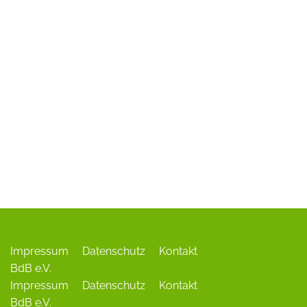
ADR-Rosen
Baum des Jahres
Einrichtungen, Verbände, Links …
Impressum
Datenschutz
Kontakt
BdB e.V.
Impressum
Datenschutz
Kontakt
BdB e.V.