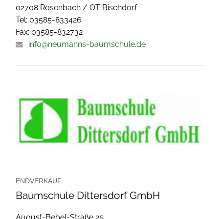
02708 Rosenbach / OT Bischdorf
Tel: 03585-833426
Fax: 03585-832732
info@neumanns-baumschule.de
ENDVERKAUF
Baumschule Dittersdorf GmbH
August-Bebel-Straße 25