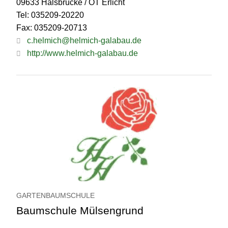
09633 Halsbrücke / OT Erlicht
Tel: 035209-20220
Fax: 035209-20713
c.helmich@helmich-galabau.de
http://www.helmich-galabau.de
GARTENBAUMSCHULE
Baumschule Mülsengrund