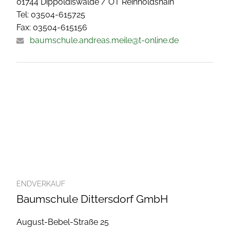
01744 Dippoldiswalde / OT Reinholdshain
Tel: 03504-615725
Fax: 03504-615156
baumschule.andreas.meile@t-online.de
ENDVERKAUF
Baumschule Dittersdorf GmbH
August-Bebel-Straße 25