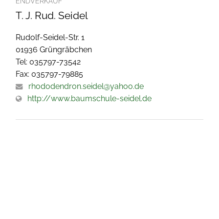
ENDVERKAUF
T. J. Rud. Seidel
Rudolf-Seidel-Str. 1
01936 Grüngräbchen
Tel: 035797-73542
Fax: 035797-79885
rhododendron.seidel@yahoo.de
http://www.baumschule-seidel.de