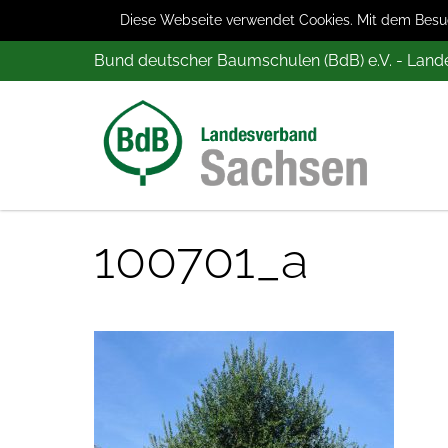
Diese Webseite verwendet Cookies. Mit dem Besuch
Bund deutscher Baumschulen (BdB) e.V. - Lan
100701_a