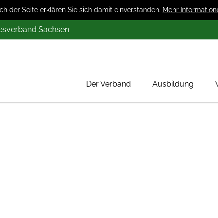
 der Seite erklären Sie sich damit einverstanden.
Mehr Information
desverband Sachsen
Der Verband
Ausbildung
Über uns
Mitglieder
Werbung
Aktion 1000 Obstbäume