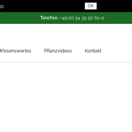
en
OK
Telefon:
+49 (0) 34 35 97 61-0
Wissenswertes
Pflanzvideos
Kontakt
Pflanzendatenbank
Pflanzenwissen
Das Baumschul-ABC
Baumschultypen
Zertifizierung
Gehölzqualitäten