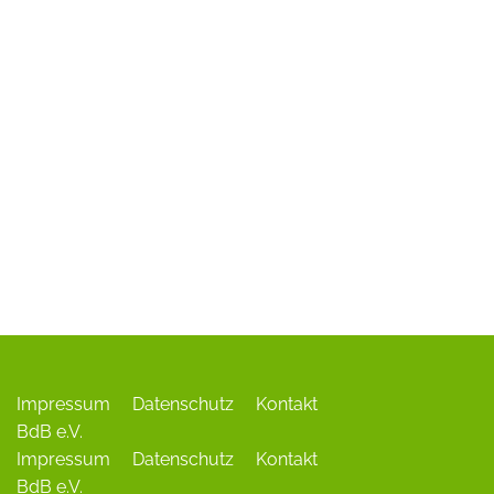
ADR-Rosen
Baum des Jahres
Einrichtungen, Verbände, Links …
Impressum
Datenschutz
Kontakt
BdB e.V.
Impressum
Datenschutz
Kontakt
BdB e.V.