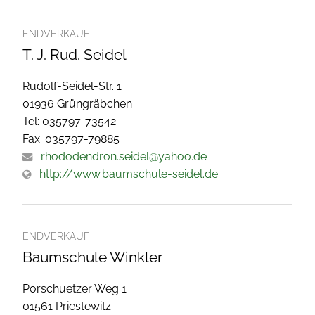
ENDVERKAUF
T. J. Rud. Seidel
Rudolf-Seidel-Str. 1
01936 Grüngräbchen
Tel: 035797-73542
Fax: 035797-79885
rhododendron.seidel@yahoo.de
http://www.baumschule-seidel.de
ENDVERKAUF
Baumschule Winkler
Porschuetzer Weg 1
01561 Priestewitz