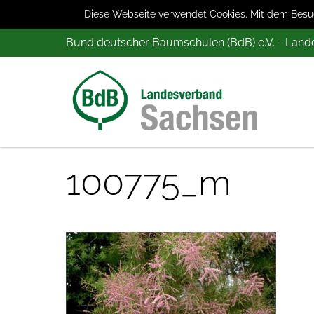
Diese Webseite verwendet Cookies. Mit dem Besuch
Bund deutscher Baumschulen (BdB) e.V. - Lan
100775_m