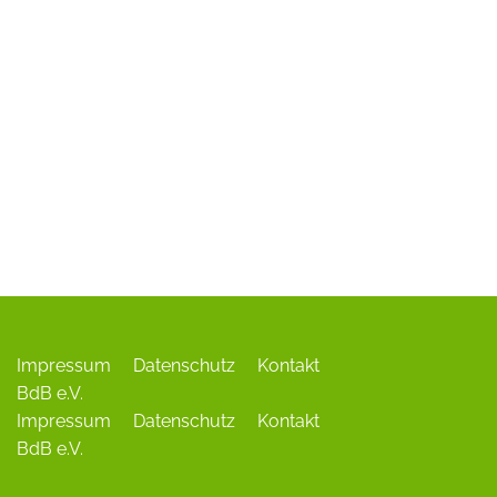
ADR-Rosen
Baum des Jahres
Einrichtungen, Verbände, Links …
Impressum
Datenschutz
Kontakt
BdB e.V.
Impressum
Datenschutz
Kontakt
BdB e.V.