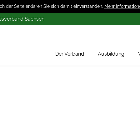
 der Seite erklären Sie sich damit einverstanden.
Mehr Information
desverband Sachsen
Der Verband
Ausbildung
Über uns
Mitglieder
Werbung
Aktion 1000 Obstbäume