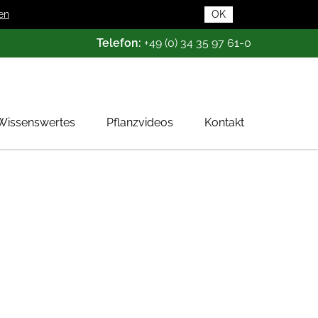
en
OK
Telefon:
+49 (0) 34 35 97 61-0
Wissenswertes
Pflanzvideos
Kontakt
Pflanzendatenbank
Pflanzenwissen
Das Baumschul-ABC
Baumschultypen
Zertifizierung
Gehölzqualitäten