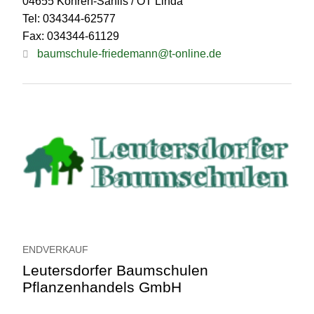
04655 Kohren-Sahlis / OT Linda
Tel: 034344-62577
Fax: 034344-61129
baumschule-friedemann@t-online.de
ENDVERKAUF
Leutersdorfer Baumschulen
Pflanzenhandels GmbH