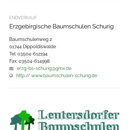
ENDVERKAUF
Erzgebirgische Baumschulen Schurig
Baumschulenweg 2
01744 Dippoldiswalde
Tel: 03504-612194
Fax: 03504-614998
erzg-bs-schurig@gmx.de
http:// www.baumschulen-schurig.de