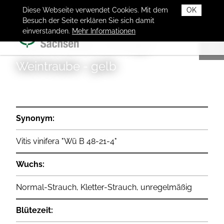
Diese Webseite verwendet Cookies. Mit dem
OK
Besuch der Seite erklären Sie sich damit
einverstanden.
Mehr Informationen
Vitis vinifera „Ortega“
Weintraube - gelb
Synonym:
Vitis vinifera "Wü B 48-21-4"
Wuchs:
Normal-Strauch, Kletter-Strauch, unregelmäßig
Blütezeit: