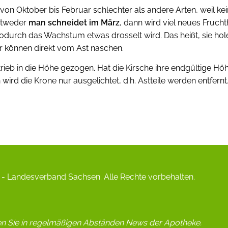
 von Oktober bis Februar schlechter als andere Arten, weil 
Entweder
man schneidet im März
, dann wird viel neues Fruch
odurch das Wachstum etwas drosselt wird. Das heißt, sie hol
r können direkt vom Ast naschen.
rieb in die Höhe gezogen. Hat die Kirsche ihre endgültige Höhe
rd die Krone nur ausgelichtet, d.h. Astteile werden entfernt
- Landesverband Sachsen. Alle Rechte vorbehalten.
en Sie in regelmäßigen Abständen News der Apotheke.