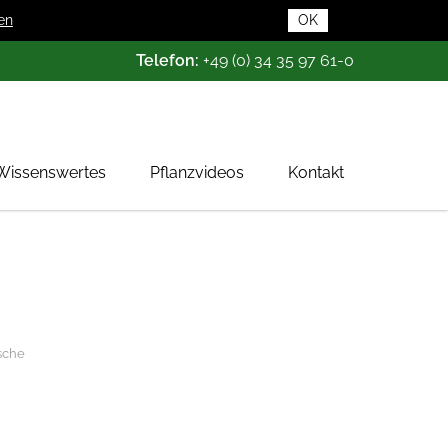
en
OK
Telefon:
+49 (0) 34 35 97 61-0
Wissenswertes
Pflanzvideos
Kontakt
Pflanzendatenbank
Pflanzenwissen
Das Baumschul-ABC
Baumschultypen
rsche
Zertifizierung
Gehölzqualitäten