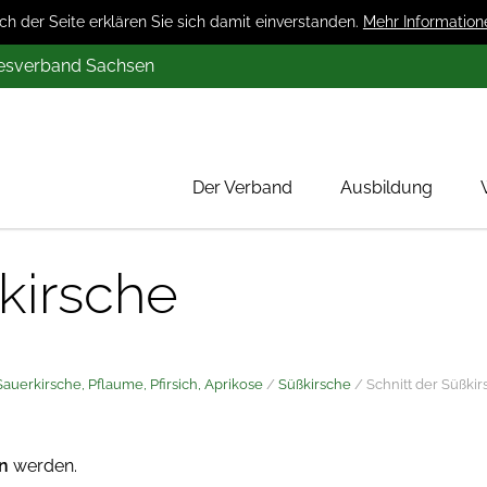
 der Seite erklären Sie sich damit einverstanden.
Mehr Information
desverband Sachsen
Der Verband
Ausbildung
Über uns
kirsche
Mitglieder
Werbung
Aktion 1000 Obstbäume
auerkirsche, Pflaume, Pfirsich, Aprikose
/
Süßkirsche
/
Schnitt der Süßki
en
werden.