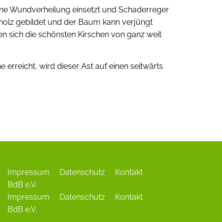
ADR-Rosen
keine Wundverheilung einsetzt und Schaderreger
tholz gebildet und der Baum kann verjüngt
Baum des Jahres
en sich die schönsten Kirschen von ganz weit
Einrichtungen, Verbände, Links …
 erreicht, wird dieser Ast auf einen seitwärts
.
Impressum
Datenschutz
Kontakt
BdB e.V.
Impressum
Datenschutz
Kontakt
BdB e.V.