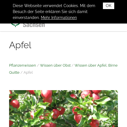
Diese Webseite verwendet Cookies. Mit dem
OK
Besuch der Seite erklären Sie sich damit
einverstanden.
Mehr Informationen
Apfel
Pflanzenwissen
/
Wissen über Obst
/
Wissen über Apfel, Birne
Quitte
/
Apfel